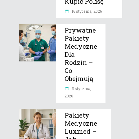
Kupić Polisę
16 stycznia, 2026
Prywatne
Pakiety
Medyczne
Dla
Rodzin –
Co
Obejmują
5 stycznia,
2026
Pakiety
Medyczne
Luxmed –