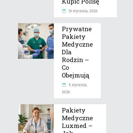
Kupić Polisę
16 stycznia, 2026
Prywatne
Pakiety
Medyczne
Dla
Rodzin –
Co
Obejmują
5 stycznia,
2026
Pakiety
Medyczne
Luxmed –