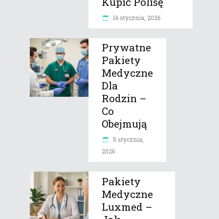
Kupić Polisę
16 stycznia, 2026
Prywatne
Pakiety
Medyczne
Dla
Rodzin –
Co
Obejmują
5 stycznia,
2026
Pakiety
Medyczne
Luxmed –