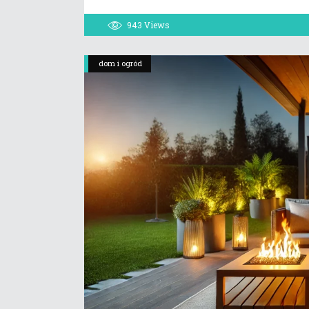
943
Views
dom i ogród