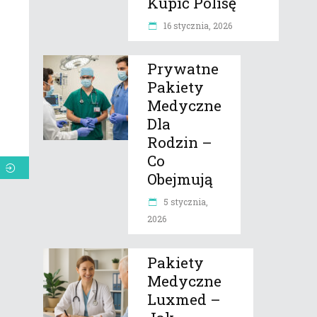
Kupić Polisę
16 stycznia, 2026
Prywatne
Pakiety
Medyczne
Dla
Rodzin –
Co
Obejmują
5 stycznia,
2026
Pakiety
Medyczne
Luxmed –